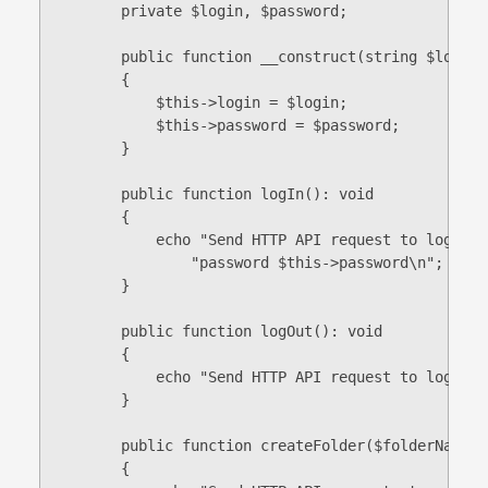
        private $login, $password;

        public function __construct(string $login,
        {

            $this->login = $login;

            $this->password = $password;

        }

        public function logIn(): void

        {

            echo "Send HTTP API request to log in 
                "password $this->password\n";

        }

        public function logOut(): void

        {

            echo "Send HTTP API request to log out
        }

        public function createFolder($folderName): 
        {
