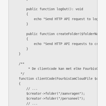
        public function logOut(): void

        {

            echo "Send HTTP API request to log out
        }

        public function createFolder($folderName): 
        {

            echo "Send HTTP API requests to create
        }

    }

    /**

	 * De clientcode kan met elke FourbisComCloudFile-subklasse werken, omdat deze niet afhankelijk is van specifieke klassen.

     */

    function clientCode(FourbisComCloudFile $creato
    {

        // ...

        $creator->folder("/aanvragen");

        $creator->folder("/personeel");

        // ...
