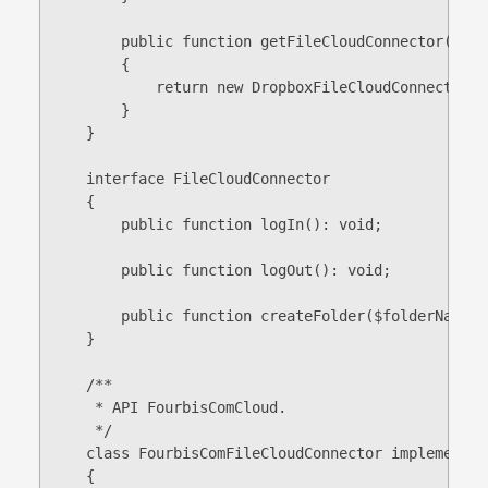
        public function getFileCloudConnector(): F
        {

            return new DropboxFileCloudConnector($
        }

    }

    interface FileCloudConnector

    {

        public function logIn(): void;

        public function logOut(): void;

        public function createFolder($folderName): 
    }

    /**

     * API FourbisComCloud.

     */

    class FourbisComFileCloudConnector implements 
    {
