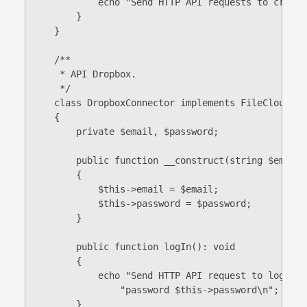
            echo "Send HTTP API requests to create
        }

    }

    /**

     * API Dropbox.

     */

    class DropboxConnector implements FileCloudConn
    {

        private $email, $password;

        public function __construct(string $email,
        {

            $this->email = $email;

            $this->password = $password;

        }

        public function logIn(): void

        {

            echo "Send HTTP API request to log in 
                "password $this->password\n";

        }
