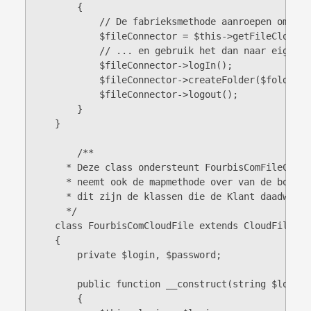
        {

            // De fabrieksmethode aanroepen om een
            $fileConnector = $this->getFileCloudCo
            // ... en gebruik het dan naar eigen in
            $fileConnector->logIn();

            $fileConnector->createFolder($folderNam
            $fileConnector->logout();

        }

    }

	/**

      * Deze class ondersteunt FourbisComFileCloud
      * neemt ook de mapmethode over van de bovenl
      * dit zijn de klassen die de Klant daadwerke
      */

    class FourbisComCloudFile extends CloudFile

    {

        private $login, $password;

        public function __construct(string $login,
        {
