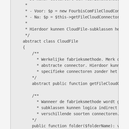
     *

     * - Voor: $p = new FourbisComFileCloudConnecto
     * - Na: $p = $this->getFileCloudConnector();

     *

     * Hierdoor kunnen CloudFile-subklassen het ty
     */

    abstract class CloudFile

    {

        /**

          * Werkelijke fabrieksmethode. Merk op da
          * abstracte connector. Hierdoor kunnen s
          * specifieke connectoren zonder het supe
        */

        abstract public function getFileCloudConne
        /**

          * Wanneer de fabrieksmethode wordt gebru
          * subklassen kunnen logica indirect wijz
          * verschillende soorten connectoren.

        */

        public function folder($folderName): void
