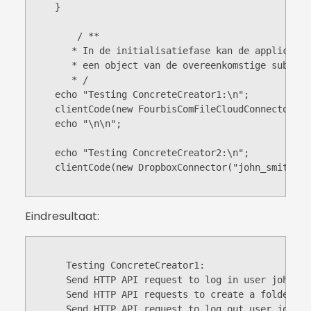
    }

	/ **

       * In de initialisatiefase kan de applicatie
       * een object van de overeenkomstige subklas
       * /

    echo "Testing ConcreteCreator1:\n";

    clientCode(new FourbisComFileCloudConnector("j
    echo "\n\n";

    echo "Testing ConcreteCreator2:\n";

    clientCode(new DropboxConnector("john_smith@ex
Eindresultaat:
      Testing ConcreteCreator1:

      Send HTTP API request to log in user john_sm
      Send HTTP API requests to create a folder in
      Send HTTP API request to log out user john_sm